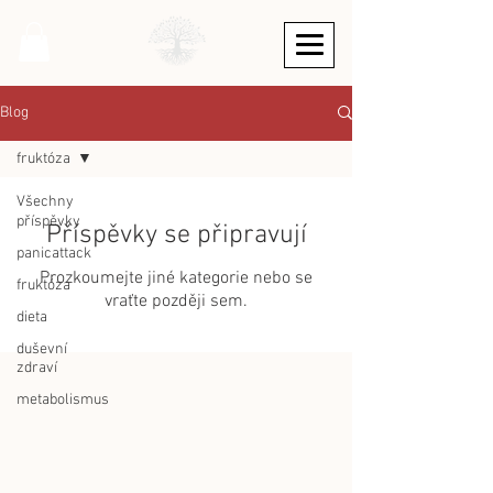
Blog
fruktóza
Všechny
příspěvky
Příspěvky se připravují
panicattack
Prozkoumejte jiné kategorie nebo se
fruktóza
vraťte později sem.
dieta
duševní
zdraví
metabolismus