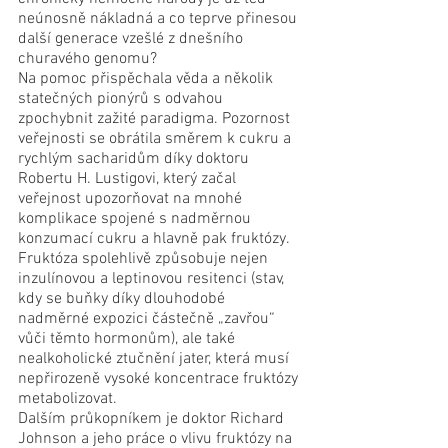
neúnosně nákladná a co teprve přinesou 
další generace vzešlé z dnešního 
churavého genomu?
Na pomoc přispěchala věda a několik 
statečných pionýrů s odvahou 
zpochybnit zažité paradigma. Pozornost 
veřejnosti se obrátila směrem k cukru a 
rychlým sacharidům díky doktoru 
Robertu H. Lustigovi, který začal 
veřejnost upozorňovat na mnohé 
komplikace spojené s nadměrnou 
konzumací cukru a hlavně pak fruktózy. 
Fruktóza spolehlivě způsobuje nejen 
inzulínovou a leptinovou resitenci (stav, 
kdy se buňky díky dlouhodobé 
nadměrné expozici částečně „zavřou“ 
vůči těmto hormonům), ale také 
nealkoholické ztučnění jater, která musí 
nepřirozeně vysoké koncentrace fruktózy 
metabolizovat.
Dalším průkopníkem je doktor Richard 
Johnson a jeho práce o vlivu fruktózy na 