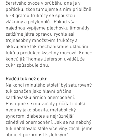
čerstvého ovoce v průběhu dne je v 
pořádku, zkonzumujeme s ním přibližně 
4 -8 gramů fruktózy se spoustou 
vlákniny a polyfenolů.  Pokud však 
najednou vypijeme plechovku limonády, 
zatížíme játra opravdu rychle asi 
trojnásobný množstvím fruktózy a 
aktivujeme tak mechanismus ukládání 
tuků a produkce kyseliny močové. Konec 
konců již Thomas Jeferson uváděl, že 
cukr způsobuje dnu.
Raději tuk než cukr
Na konci minulého století byl saturovaný 
tuk označen jako hlavní příčina 
kardiovaskulárních onemocnění. 
Postupně se mu začaly přičítat i další 
neduhy jako obezita, metabolický 
syndrom, diabetes a nejrůznější 
zánětlivá onemocnění. Jak se na nebohý 
tuk nabalovalo stále více viny, začali jsme 
obracet pozornost k „lehkým“ 