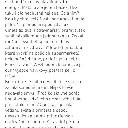
sacharidům coby hlavnímu zdroji 
energie. Mělo to ale jeden háček. Bez 
tuku jídlo nechutná nejlépe! Co s tím? 
Kdo by chtěl celý život konzumovat mdlé 
jídlo? Na pomoc přispěchaly cukr a 
umělá aditiva. Potravinářský průmysl tak 
zabil několik much jednou ranou. Získal 
možnost vyrábět spoustu rádoby 
„chutných a zdravých“ low fat produktů, 
které vydrží na policích supermarketů 
nekonečně dlouho, protože jsou dobře 
konzervované. A vzhledem k tomu, že je 
cukr vysoce návykový, postará se i o 
tržby. 
Během posledního desetiletí se situace 
začala konečně měnit. Nějak to vše 
nedávalo smysl. Proč kolektivně pořád 
tloustneme, když toho nezdravého tuku 
jíme stále méně? Obezita zaplavila 
většinu světa a přinesla s sebou 
devastující epidemie přidružených 
civilizačních chorob. Zdravotní péče o 
chronicky nemocné národy je už teď 