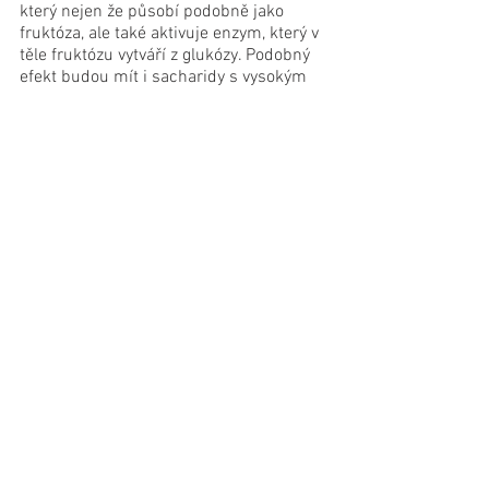
který nejen že působí podobně jako 
fruktóza, ale také aktivuje enzym, který v 
těle fruktózu vytváří z glukózy. Podobný 
efekt budou mít i sacharidy s vysokým 
glykemickým indexem. Problém tedy 
nemusí působit pouze fruktóza, kterou 
konzumujeme, ale i fruktóza, kterou si 
vytvoříme. Pokud se tedy chceme 
vyhnout civilizačním chorobám a udržet 
si zdravé tělo a bystrou mysl, je naprosto 
nezbytné vyhnout se fruktóze i rychlým 
sacharidům. 
Na dokreslení mám jeden roztomile 
smutný příběh z nedávné návštěvy 
Jaguar Rescue Centra na Kostarice, kde 
se starají o poraněná divoká zvířata. 
Cílem je po vyléčení vypuštění do volné 
přírody. Ve svých výbězích mají i několik 
papoušků a opic, ze kterých si místní 
udělali domácí mazlíčky a které jim 
policie zabavila. Byli zde nádherní arové, 
kteří díky naprosto nevhodné stravě plné 