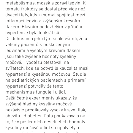
metabolismus, mozek a zdraví ledvin. K 
tématu fruktózy se dostal před více než 
dvaceti lety, kdy zkoumal spojitost mezi 
inflamací ledvin a zvýšeným krevním 
tlakem. Hlavním podezřelým v příběhu 
hypertenze byla tenkrát sůl. 
Dr. Johnson a jeho tým si ale všimli, že u 
většiny pacientů s poškozenými 
ledvinami a vysokým krevním tlakem 
jsou také zvýšené hodnoty kyseliny 
močové. Hypotézu otestovali na 
zvířatech, kde se potvrdila kauzalita mezi 
hypertenzí a kyselinou močovou. Studie 
na pediatrických pacientech s primární 
hypertenzí potvrdily, že tento 
mechanismus funguje i u lidí.
Další četné experimenty ukázaly, že 
zvýšené hladiny kyseliny močové 
nezávisle predikovaly vysoký krevní tlak, 
obezitu i diabetes. Data poukazovala na 
to, že v posledních desetiletích hodnoty 
kyseliny močové u lidí stoupaly. Bylo 