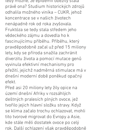
tedy možné, že epidemií obezity stála 
právě ona? Studium historických zdrojů 
odhalila možného viníka – CUKR, jehož 
koncentrace se v našich životech 
nenápadně rok od roka zvyšovala. 
Fruktóza se tedy stala středem jeho 
vědeckého zájmu a dovedla ho k 
fascinujícímu příběhu. Příběhu, který 
pravděpodobně začal už před 15 miliony 
lety, kdy se příroda snažila zachránit 
diverzitu života a pomocí mutace genů 
vyvinula efektivní mechanismy pro 
přežití, jejichž nadměrná stimulace má v 
dnešní moderní době poněkud opačný 
efekt. 
Před asi 20 miliony lety žily opice na 
území dnešní Afriky v rozsáhlých 
deštných pralesích plných ovoce, jež 
tvořilo jejich hlavní složku stravy. Když 
se klima začalo trochu ochlazovat, mohli 
tito tvorové migrovat do Evropy a Asie, 
kde stále měli dostatek ovoce po celý 
rok. Další ochlazení však pravděpodobně 