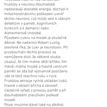
fruktózy a neurony dlouhodobě 
nedostávají dostatek energie, dochází k 
mitochondriálnímu poškození uvnitř 
těchto neuronů, což může vést k vážným 
defektům v paměti, kognitivních 
funkcích a k demenci nebo 
Alzheimerově chorobě. 
Působení cukru na mozek je skutečně 
děsivé. Ne nadarmo Robert Lustig 
otevřeně říká, že cukr je neurotoxin. Při 
prozkoumání těchto procesů se 
nemůžeme divit, že některé studie 
ukazují, že čím máme větší bříško, tím 
menší máme mozek a hlavně centrum 
paměti se zdá být významně postiženo. 
Jde to totiž všechno ruku v ruce. 
Fruktóza aktivuje rychlé ukládání tuků, 
hlavně v oblasti břicha a zároveň 
částečně vyřadí z provozu paměť a při 
dlouhodobém zneužívání poškodí 
mozek. 
Pozor musíme dávat také na alkohol, 