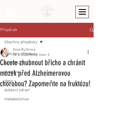
Příspěvek
Všechny příspěvky
Anna Richtrová
Všechny příspěvky
28. 2. 2022
Minut čtení: 5
Chcete zhubnout břicho a chránit
panicattack
mozek před Alzheimerovou
fruktóza
dieta
chorobou? Zapomeňte na fruktózu!
duševní zdraví
metabolismus