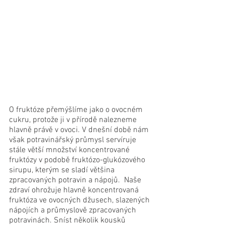
O fruktóze přemýšlíme jako o ovocném 
cukru, protože ji v přírodě nalezneme 
hlavně právě v ovoci. V dnešní době nám 
však potravinářský průmysl servíruje 
stále větší množství koncentrované 
fruktózy v podobě fruktózo-glukózového 
sirupu, kterým se sladí většina 
zpracovaných potravin a nápojů.  Naše 
zdraví ohrožuje hlavně koncentrovaná 
fruktóza ve ovocných džusech, slazených 
nápojích a průmyslově zpracovaných 
potravinách. Sníst několik kousků 