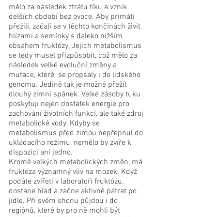
mělo za následek ztrátu fíku a vznik 
delších období bez ovoce. Aby primáti 
přežili, začali se v těchto končinách živit 
hlízami a semínky s daleko nižším 
obsahem fruktózy. Jejich metabolismus 
se tedy musel přizpůsobit, což mělo za 
následek velké evoluční změny a 
mutace, které  se propsaly i do lidského 
genomu. Jedině tak je možné přežít 
dlouhý zimní spánek. Velké zásoby tuku 
poskytují nejen dostatek energie pro 
zachování životních funkcí, ale také zdroj 
metabolické vody. Kdyby se 
metabolismus před zimou nepřepnul do 
ukládacího režimu, nemělo by zvíře k 
dispozici ani jedno. 
Kromě velkých metabolických změn, má 
fruktóza významný vliv na mozek. Když 
podáte zvířeti v laboratoři fruktózu, 
dostane hlad a začne aktivně pátrat po 
jídle. Při svém shonu půjdou i do 
regiónů, které by pro ně mohli být 