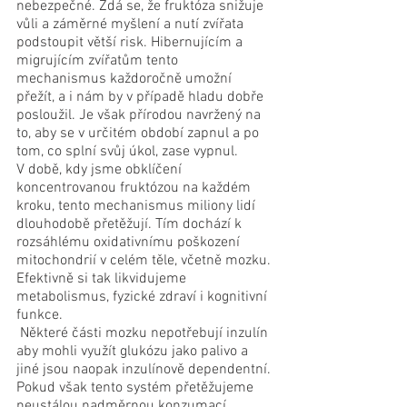
nebezpečné. Zdá se, že fruktóza snižuje 
vůli a záměrné myšlení a nutí zvířata 
podstoupit větší risk. Hibernujícím a 
migrujícím zvířatům tento 
mechanismus každoročně umožní 
přežít, a i nám by v případě hladu dobře 
posloužil. Je však přírodou navržený na 
to, aby se v určitém období zapnul a po 
tom, co splní svůj úkol, zase vypnul. 
V době, kdy jsme obklíčení 
koncentrovanou fruktózou na každém 
kroku, tento mechanismus miliony lidí 
dlouhodobě přetěžují. Tím dochází k 
rozsáhlému oxidativnímu poškození 
mitochondrií v celém těle, včetně mozku. 
Efektivně si tak likvidujeme 
metabolismus, fyzické zdraví i kognitivní 
funkce.
 Některé části mozku nepotřebují inzulín 
aby mohli využít glukózu jako palivo a 
jiné jsou naopak inzulínově dependentní. 
Pokud však tento systém přetěžujeme 
neustálou nadměrnou konzumací 