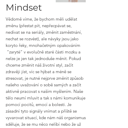
Mindset
Vědomě víme, že bychom měli udělat
změnu (přestat pít, nepřecpávat se,
nedívat se na seriály, změnit zaměstnání,
nechat se rozvést), ale návyky jsou jako
koryto řeky, mnohačetným opakováním
“zaryté” v evolučně staré části mozku a
nelze je jen tak jednoduše měnit. Pokud
chceme změnit náš životní styl, začít
zdravěji jíst, víc se hýbat a méně se
stresovat, je nutné nejprve změnit způsob
našeho uvažování o sobě samých a začít
aktivně pracovat s naším myšlením. Naše
tělo neumí mluvit a tak s námi komunikuje
pomocí pocitů, emocí a bolesti. Je
zásadní tyto signály vnímat a příště se
vyvarovat situací, kde nám náš organismus
sděluje, že se mu něco nelíbí nebo že už