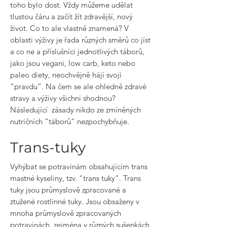
toho bylo dost. Vždy můžeme udělat
tlustou čáru a začít žít zdravější, nový
život. Co to ale vlastně znamená? V
oblasti výživy je řada různých směrů co jíst
a co ne a příslušníci jednotlivých táborů,
jako jsou vegani, low carb, keto nebo
paleo diety, neochvějně hájí svoji
“pravdu”. Na čem se ale ohledně zdravé
stravy a výživy všichni shodnou?
Následující zásady nikdo ze zmíněných
nutričních “táborů” nezpochybňuje.
Trans-tuky
Vyhýbat se potravinám obsahujícím trans
mastné kyseliny, tzv. “trans tuky”. Trans
tuky jsou průmyslově zpracované a
ztužené rostlinné tuky. Jsou obsaženy v
mnoha průmyslově zpracovaných
potravinách, zejména v různých sušenkách,