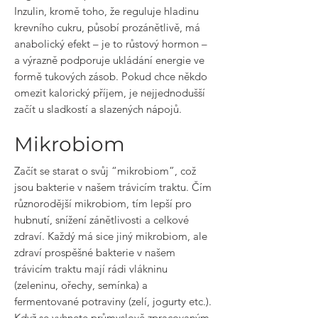
Inzulin, kromě toho, že reguluje hladinu
krevního cukru, působí prozánětlivě, má
anabolický efekt – je to růstový hormon –
a výrazně podporuje ukládání energie ve
formě tukových zásob. Pokud chce někdo
omezit kalorický příjem, je nejjednodušší
začít u sladkostí a slazených nápojů.
Mikrobiom
Začít se starat o svůj “mikrobiom”, což
jsou bakterie v našem trávicím traktu. Čím
různorodější mikrobiom, tím lepší pro
hubnutí, snížení zánětlivosti a celkové
zdraví. Každý má sice jiný mikrobiom, ale
zdraví prospěšné bakterie v našem
trávicím traktu mají rádi vlákninu
(zeleninu, ořechy, semínka) a
fermentované potraviny (zelí, jogurty etc.).
Když se vyhnete průmyslově zpracovaným