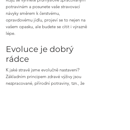
potravinám a posunete vaše stravovací
návyky směrem k čerstvému,
opravdovému jídlu, projeví se to nejen na
vašem opasku, ale budete se cítit i výrazně
lépe.
Evoluce je dobrý
rádce
K jaké stravě jsme evolučně nastavení?
Základním principem zdravé výživy jsou
nezpracované, přírodní potraviny, tzn., že
bychom se měli vyvarovat vysoce
(průmyslově) zpracovaných potravin. Měli
bychom kupovat biopotraviny, tam kde
jsou dostupné, zaměřit se na pestrost
stravy, ne moc masa, tendenčně omezovat
jednoduché sacharidy, kde to jde. Zkuste
třeba vynechat pečivo a vše co obsahuje