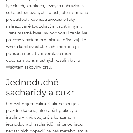
tyčinkách, křupkách, levných náhražkách
čokolád, smažených jídlech, ale i v mnoha
produktech, kde jsou živočišné tuky
nahrazované tzv. zdravými, rostlinnými.
Trans mastné kyseliny podporují zánětlivé
procesy v našem organismu, přispívají ke
vzniku kardiovaskulárních chorob a je
popsaná i pozitivní korelace mezi
obsahem trans mastných kyselin krvi a
výskytem rakoviny prsu.
Jednoduché
sacharidy a cukr
Omezit příjem cukrů. Cukr nejsou jen
prázdné kalorie, ale nárůst glukózy a
inzulinu v krvi, spojený s konzumem
jednoduchých sacharidů má celou řadu
negativních dopadů na náš metabolismus.