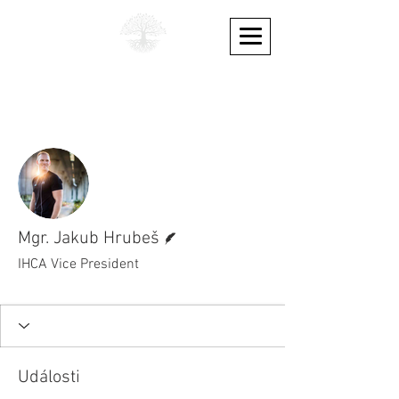
Další akce
Sledovat
Spisovatel
Mgr. Jakub Hrubeš
IHCA Vice President
Události